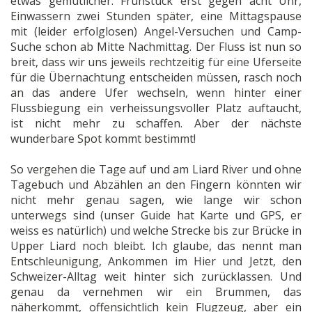
etwas gemütlicher: Frühstück erst gegen acht Uhr,
Einwassern zwei Stunden später, eine Mittagspause
mit (leider erfolglosen) Angel-Versuchen und Camp-
Suche schon ab Mitte Nachmittag. Der Fluss ist nun so
breit, dass wir uns jeweils rechtzeitig für eine Uferseite
für die Übernachtung entscheiden müssen, rasch noch
an das andere Ufer wechseln, wenn hinter einer
Flussbiegung ein verheissungsvoller Platz auftaucht,
ist nicht mehr zu schaffen. Aber der nächste
wunderbare Spot kommt bestimmt!
So vergehen die Tage auf und am Liard River und ohne
Tagebuch und Abzählen an den Fingern könnten wir
nicht mehr genau sagen, wie lange wir schon
unterwegs sind (unser Guide hat Karte und GPS, er
weiss es natürlich) und welche Strecke bis zur Brücke in
Upper Liard noch bleibt. Ich glaube, das nennt man
Entschleunigung, Ankommen im Hier und Jetzt, den
Schweizer-Alltag weit hinter sich zurücklassen. Und
genau da vernehmen wir ein Brummen, das
näherkommt, offensichtlich kein Flugzeug, aber ein