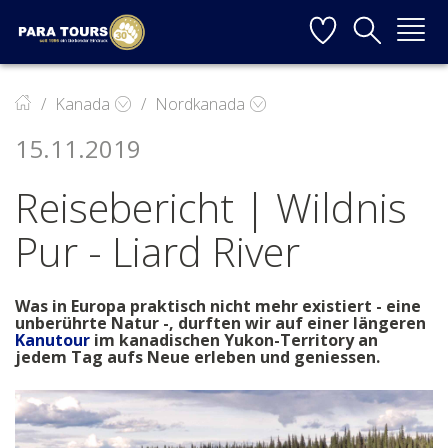
Startseite
Weiter zur Hauptnavigation
Weiter zum Inhalt
Weiter zur Kontaktseite
▼
Kanada
Nordkanada
15.11.2019
▼
Reisebericht | Wildnis
▼
Pur - Liard River
▼
Was in Europa praktisch nicht mehr existiert - eine
unberührte Natur -, durften wir auf einer längeren
Kanutour
im kanadischen Yukon-Territory an
▼
jedem Tag aufs Neue erleben und geniessen.