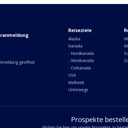
Reiseziele
R
oranmeldung
Alaska
M
Kanada
M
- Nordkanada
Sc
- Westkanada
Z
anmeldung geöffnet
- Ostkanada
USA
Weltweit
Unterwegs
Prospekte bestell
Klicken Sie hier um unsere Prospekte zu beste