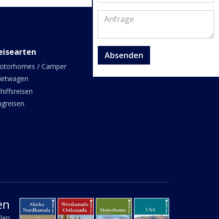
eisearten
Absenden
otorhomes / Camper
ietwagen
hiffsreisen
ugreisen
en
llen