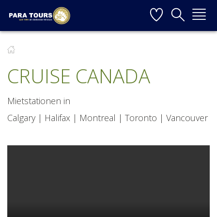
Startseite
Weiter zur Hauptnavigation
Weiter zum Inhalt
Weiter zur Kontaktseite
▼
CRUISE CANADA
▼
▼
Mietstationen in
Calgary | Halifax | Montreal | Toronto | Vancouver
▼
▼