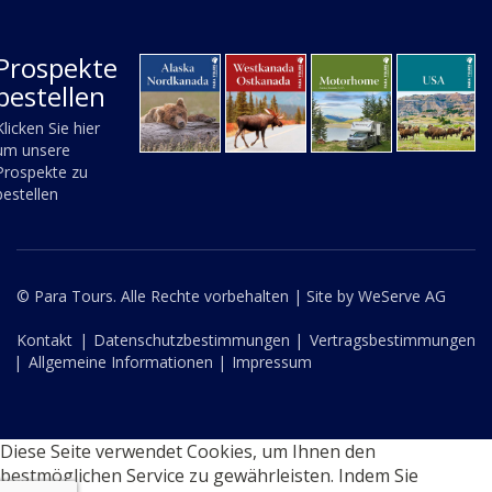
Prospekte
bestellen
Klicken Sie hier
um unsere
Prospekte zu
bestellen
© Para Tours. Alle Rechte vorbehalten |
Site by WeServe AG
Kontakt
|
Datenschutzbestimmungen |
Vertragsbestimmungen
|
Allgemeine Informationen |
Impressum
Diese Seite verwendet Cookies, um Ihnen den
bestmöglichen Service zu gewährleisten. Indem Sie