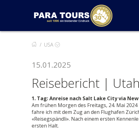
Startseite
Weiter zur Hauptnavigation
Weiter zum Inhalt
Weiter zur Kontaktseite
USA
15.01.2025
Reisebericht | Uta
1. Tag: Anreise nach Salt Lake City via New
Am frühen Morgen des Freitags, 24. Mai 2024 
fahre ich mit dem Zug an den Flughafen Zürich
«Reisegspändli». Nach einem ersten Kennenler
ersten Halt.