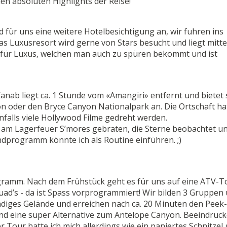
en absoluten Highlights der Reise!
für uns eine weitere Hotelbesichtigung an, wir fuhren ins
as Luxusresort wird gerne von Stars besucht und liegt mitte
t für Luxus, welchen man auch zu spüren bekommt und ist
nab liegt ca. 1 Stunde vom «Amangiri» entfernt und bietet 
n oder den Bryce Canyon Nationalpark an. Die Ortschaft ha
falls viele Hollywood Filme gedreht werden.
 am Lagerfeuer S’mores gebraten, die Sterne beobachtet u
ndprogramm könnte ich als Routine einführen. ;)
gramm. Nach dem Frühstück geht es für uns auf eine ATV-T
uad’s - da ist Spass vorprogrammiert! Wir bilden 3 Gruppen
ndiges Gelände und erreichen nach ca. 20 Minuten den Peek
 und eine super Alternative zum Antelope Canyon. Beeindruc
our hatte ich mich allerdings wie ein paniertes Schnitzel 