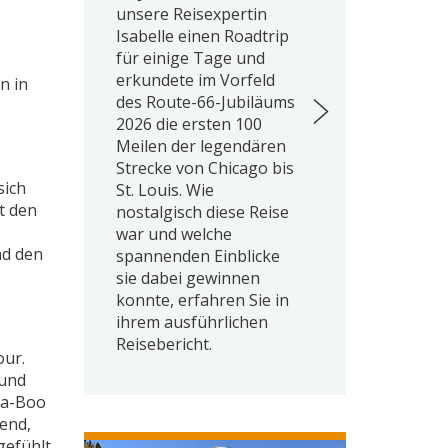
unsere Reisexpertin
Isabelle einen Roadtrip
für einige Tage und
erkundete im Vorfeld
n in
des Route-66-Jubiläums
2026 die ersten 100
Meilen der legendären
Strecke von Chicago bis
sich
St. Louis. Wie
t den
nostalgisch diese Reise
war und welche
nd den
spannenden Einblicke
sie dabei gewinnen
konnte, erfahren Sie in
ihrem ausführlichen
Reisebericht.
our.
 und
-a-Boo
kend,
gefühlt