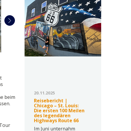
t
ns
20.11.2025
ne beim
Reisebericht |
ssen.
Chicago – St. Louis:
Die ersten 100 Meilen
des legendären
Highways Route 66
 Tour
Im Juni unternahm