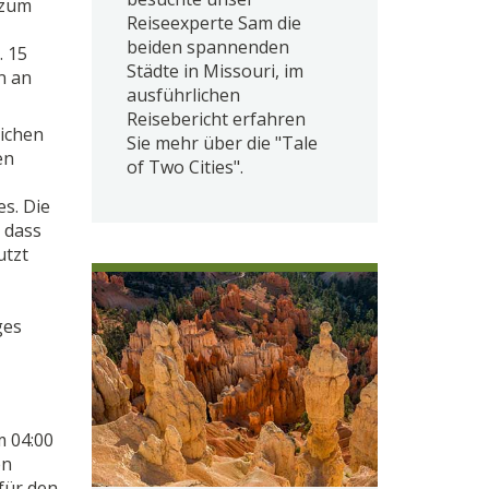
 zum
Reiseexperte Sam die
beiden spannenden
. 15
Städte in Missouri, im
n an
ausführlichen
Reisebericht erfahren
ichen
Sie mehr über die "Tale
en
of Two Cities".
s. Die
 dass
utzt
ges
m 04:00
en
 für den