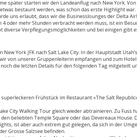
lme später starten wir den Landeanflug nach New York. Von
etwas bestaunt werden, was schon das erste Highlight war.
de uns erlaubt, dass wir die Businesslounges der Delta Air
 4 oder mehr Stunden verbracht werden muss, ist ein Besuc
bt diverse Verpflegungsmöglichkeiten und bei einigen gibt 
n New York JFK nach Salt Lake City. In der Hauptstadt Utah’
r von unserer Gruppenleiterin empfangen und zum Hotel
noch die letzten Details für den folgenden Tag mitgeteilt u
 superleckeren Frühstück im Restaurant «The Salt Republic»
Lake City Walking Tour gleich wieder abtrainieren. Zu Fuss 
wie den beliebten Temple Square oder das Devereaux House. 
ights, ist aber auch extrem gut gelegen, da sich in der Um
r der Grosse Salzsee befinden.