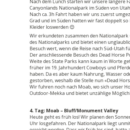
Nach dem Lunch starten wir unsere längere 
Canyonlands Nationalpark im Süden von Utah
Nach ca. 3h Fahrt haben wir uns zuerst umge
Grad und im Süden hatten wir fast doppelt so
Kleider loswerden 😊
Wir erkundeten zusammen den Nationalpark 
des Nationalparks und bietet einen unglaublic
Besuch wert, wenn die Reise nach Süd-Utah fü
Der anschliessende Besuch des Dead Horse Poi
Weite des State Parks kann kaum in Worte ge
früher im 19. Jahrhundert Cowboys und Pferde
haben. Da es aber kaum Nahrung, Wasser oder
gestorben, weshalb die Stelle nun «Dead Hors
Wir fuhren noch nach Moab, wo sich unser Hot
Outdoor-Mekka und bietet unzählige Möglichk
4. Tag: Moab – Bluff/Monument Valley
Heute geht es früh los! Wir planen den Sonn
Uhr losgefahren. Der Nationalpark liegt unmi
erreicht werden. Dass wir früh los sind, hatte