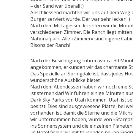
– der Sand war überall ;)
Anschliessend machten wir uns auf dem Weg z
Burger serviert wurde. Der war sehr lecker! :)
Nach dem Mittagessen konnten wir die Mounta
verschiedenen Zimmer. Die Ranch liegt mitten
Nationalpark. Alle «Zimmer» sind eigene Cabin
Bisons der Ranch!
Nach der Besichtigung fuhren wir ca. 30 Minu
angekommen, erkunden wir das charmante Stä
Das Spezielle an Springdale ist, dass jedes Ho
wunderschöne Ausblicke bietet!
Nach dem Abendessen haben wir noch eine S
ist sternenklar! Wir fuhren einige Minuten au
Dark Sky Parks von Utah kommen. Utah ist seh
besitzt. Dies sind ausgewiesene Plätze, bei w
vorhanden ist, damit die Sterne und die Milc
wir unternommen haben, wurde von «Stargazin
ins Sonnensystem und die einzelnen Planeten,
im Hotel fielen wir mit tausenden neuen Eindrü