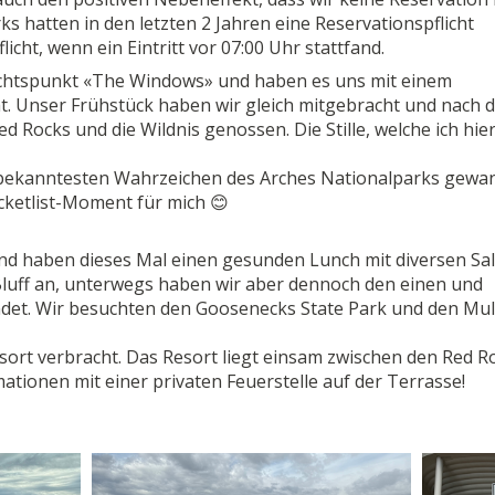
ks hatten in den letzten 2 Jahren eine Reservationspflicht
flicht, wenn ein Eintritt vor 07:00 Uhr stattfand.
ichtspunkt «The Windows» und haben es uns mit einem
. Unser Frühstück haben wir gleich mitgebracht und nach 
Rocks und die Wildnis genossen. Die Stille, welche ich hie
 bekanntesten Wahrzeichen des Arches Nationalparks gewan
cketlist-Moment für mich 😊
d haben dieses Mal einen gesunden Lunch mit diversen Sa
Bluff an, unterwegs haben wir aber dennoch den einen und
det. Wir besuchten den Goosenecks State Park und den Mu
sort verbracht. Das Resort liegt einsam zwischen den Red R
mationen mit einer privaten Feuerstelle auf der Terrasse!