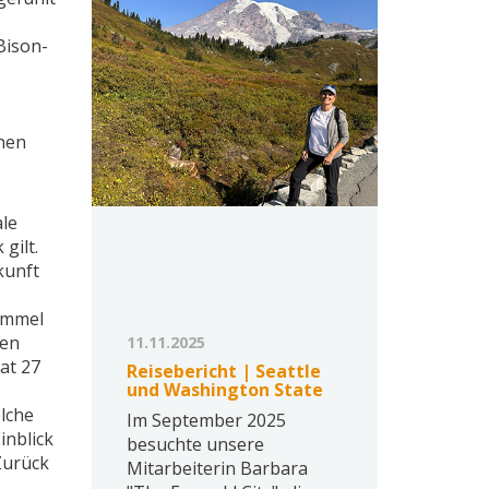
Bison-
enen
ale
gilt.
kunft
immel
ten
11.11.2025
at 27
Reisebericht | Seattle
und Washington State
lche
Im September 2025
inblick
besuchte unsere
Zurück
Mitarbeiterin Barbara