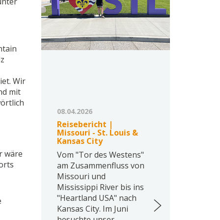
unter
ntain
lz
et. Wir
nd mit
örtlich
08.04.2026
Reisebericht |
Missouri - St. Louis &
Kansas City
r wäre
Vom "Tor des Westens"
orts
am Zusammenfluss von
Missouri und
Mississippi River bis ins
"Heartland USA" nach
e
Kansas City. Im Juni
besuchte unser