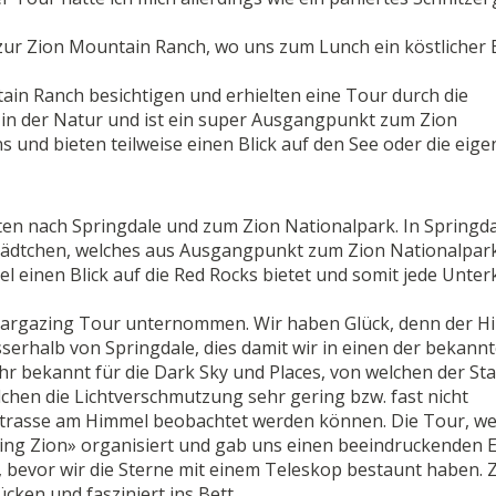
ur Zion Mountain Ranch, wo uns zum Lunch ein köstlicher 
in Ranch besichtigen und erhielten eine Tour durch die
 in der Natur und ist ein super Ausgangpunkt zum Zion
s und bieten teilweise einen Blick auf den See oder die eig
ten nach Springdale und zum Zion Nationalpark. In Springd
dtchen, welches aus Ausgangpunkt zum Zion Nationalpark 
tel einen Blick auf die Red Rocks bietet und somit jede Unter
targazing Tour unternommen. Wir haben Glück, denn der H
sserhalb von Springdale, dies damit wir in einen der bekann
r bekannt für die Dark Sky und Places, von welchen der Sta
elchen die Lichtverschmutzung sehr gering bzw. fast nicht
hstrasse am Himmel beobachtet werden können. Die Tour, we
g Zion» organisiert und gab uns einen beeindruckenden E
 bevor wir die Sterne mit einem Teleskop bestaunt haben. 
cken und fasziniert ins Bett.