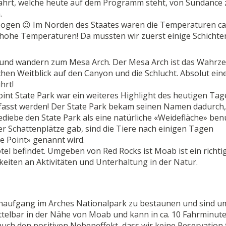
Fahrt, welche heute auf dem Programm steht, von Sundance
.
zogen 😉 Im Norden des Staates waren die Temperaturen ca
 hohe Temperaturen! Da mussten wir zuerst einige Schichte
und wandern zum Mesa Arch. Der Mesa Arch ist das Wahrze
hen Weitblick auf den Canyon und die Schlucht. Absolut ein
hrt!
nt State Park war ein weiteres Highlight des heutigen Tage
fasst werden! Der State Park bekam seinen Namen dadurch,
diebe den State Park als eine natürliche «Weidefläche» ben
 Schattenplätze gab, sind die Tiere nach einigen Tagen
e Point» genannt wird.
el befindet. Umgeben von Red Rocks ist Moab ist ein richti
eiten an Aktivitäten und Unterhaltung in der Natur.
enaufgang im Arches Nationalpark zu bestaunen und sind u
ttelbar in der Nähe von Moab und kann in ca. 10 Fahrminut
 auch den positiven Nebeneffekt, dass wir keine Reservation