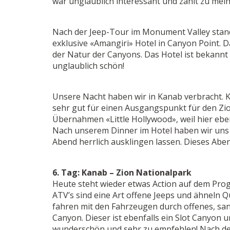
war unglaublich interessant und zählt zu mein
Nach der Jeep-Tour im Monument Valley stand 
exklusive «Amangiri» Hotel in Canyon Point. D
der Natur der Canyons. Das Hotel ist bekann
unglaublich schön!
Unsere Nacht haben wir in Kanab verbracht. Ka
sehr gut für einen Ausgangspunkt für den Zio
Übernahmen «Little Hollywood», weil hier eben
Nach unserem Dinner im Hotel haben wir uns
Abend herrlich ausklingen lassen. Dieses Abe
6. Tag: Kanab – Zion Nationalpark
Heute steht wieder etwas Action auf dem Pro
ATV’s sind eine Art offene Jeeps und ähneln Q
fahren mit den Fahrzeugen durch offenes, sa
Canyon. Dieser ist ebenfalls ein Slot Canyon
wunderschön und sehr zu empfehlen! Nach der T