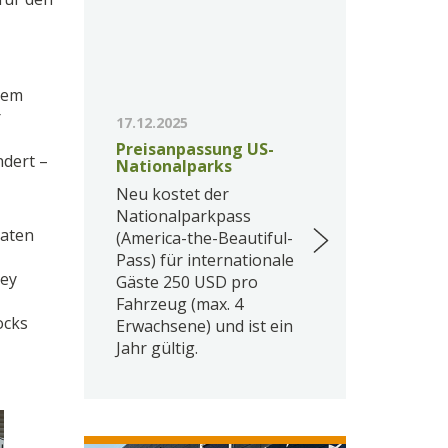
dem
r
17.12.2025
Preisanpassung US-
dert –
Nationalparks
Neu kostet der
Nationalparkpass
laten
(America-the-Beautiful-
Pass) für internationale
ley
Gäste 250 USD pro
Fahrzeug (max. 4
ocks
Erwachsene) und ist ein
Jahr gültig.