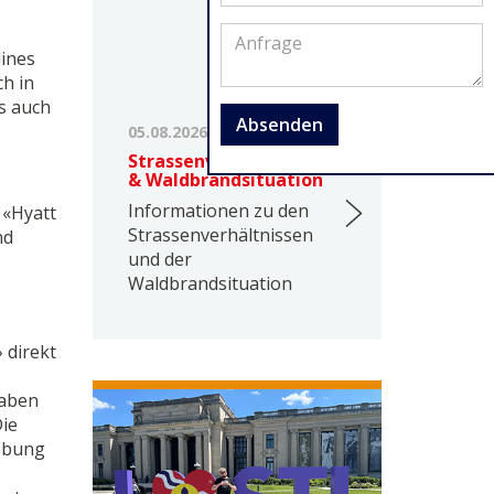
lines
h in
es auch
Absenden
05.08.2026
Strassenverhältnisse
& Waldbrandsituation
s
Informationen zu den
 «Hyatt
Strassenverhältnissen
nd
und der
Waldbrandsituation
 direkt
haben
Die
gebung