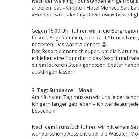
Nach der Walking Tour standen einige Hotel
anderem das «Kimpton Hotel Monaco Salt Lake
«Element Salt Lake City Downtown» besichtigt
Gegen 15:00 Uhr fuhren wir in die Bergregion
Resort. Angekommen, nach ca. 1 Stunde Fahrt,
beziehen. Das war traumhaft! 😊
Das Resort eignet sich super, um die Natur zu
erhielten eine Tour durch das Resort und ha
einem leckeren Steak genossen. Später haben 
ausklingen lassen.
3. Tag: Sundance – Moab
Am nächsten Tag müssen wir uns leider scho
ich gern länger geblieben – ich werde auf jed
besuchen!
Nach dem Frühstück fuhren wir mit einem Ses
wunderschöne Aussicht über die Wasatch-Mou