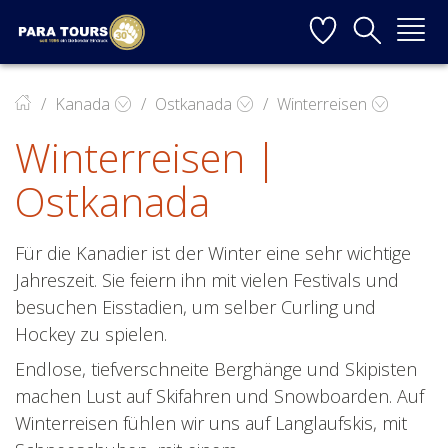
Startseite
Weiter zur Hauptnavigation
Weiter zum Inhalt
Weiter zur Kontaktseite
▼
Kanada
Ostkanada
Winterreisen
Winterreisen |
▼
Ostkanada
▼
▼
Für die Kanadier ist der Winter eine sehr wichtige
Jahreszeit. Sie feiern ihn mit vielen Festivals und
besuchen Eisstadien, um selber Curling und
Hockey zu spielen.
▼
Endlose, tiefverschneite Berghänge und Skipisten
machen Lust auf Skifahren und Snowboarden. Auf
Winterreisen fühlen wir uns auf Langlaufskis, mit