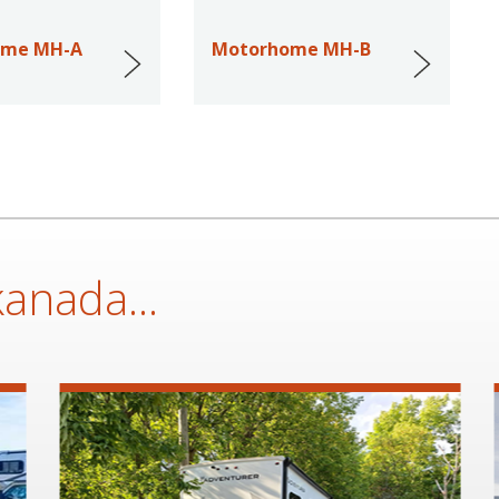
ome MH-A
Motorhome MH-B
kanada...