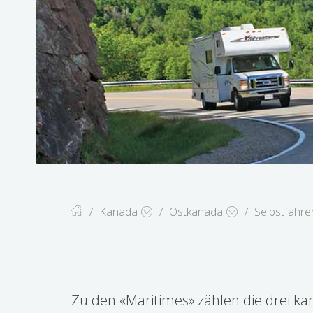
Kanada
Ostkanada
Selbstfahre
The Maritimes Mo
Zu den «Maritimes» zählen die drei k