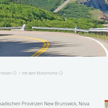
rreisen
mit dem Motorhome
torhome Tour
anadischen Provinzen New Brunswick, Nova