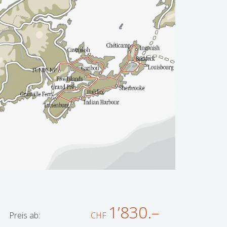
1’830.–
Preis ab:
CHF