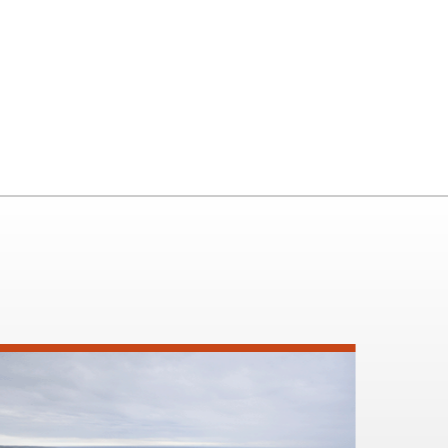
Super Van
Truck Camper TC-A
Conversion