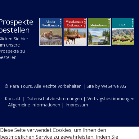
Prospekte
bestellen
Klicken Sie hier
um unsere
Prospekte zu
bestellen
© Para Tours. Alle Rechte vorbehalten |
Site by WeServe AG
Kontakt
|
Datenschutzbestimmungen |
Vertragsbestimmungen
|
Allgemeine Informationen |
Impressum
Diese Seite verwendet Cookies, um Ihnen den
bestmöglichen Service zu gewährleisten. Indem Sie