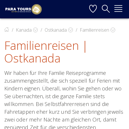
Startseite
Weiter zur Hauptnavigation
Weiter zum Inhalt
Weiter zur Kontaktseite
▼
Kanada
Ostkanada
Familienreisen
Familienreisen |
▼
Ostkanada
▼
▼
Wir haben für Ihre Familie Reiseprogramme
zusammengestellt, die sich speziell für Ferien mit
Kindern eignen. Überall, wohin Sie gehen oder wo
Sie übernachten, ist die ganze Familie
stets
▼
willkommen. Bei Selbstfahrerreisen sind die
Fahretappen eher kurz und Sie verbringen jeweils
zwei oder mehr Nächte am gleichen Ort, damit
genügend Zeit für di
e verschiedensten