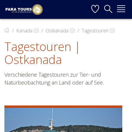
Startseite
Weiter zur Hauptnavigation
Weiter zum Inhalt
Weiter zur Kontaktseite
▼
Kanada
Ostkanada
Tagestouren
Tagestouren |
▼
Ostkanada
▼
▼
Verschiedene Tagestouren zur Tier- und
Naturbeobachtung an Land oder auf See.
▼