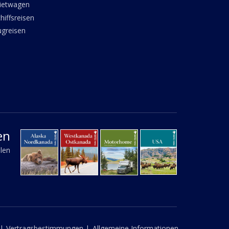
ietwagen
hiffsreisen
ugreisen
en
llen
|
Vertragsbestimmungen |
Allgemeine Informationen