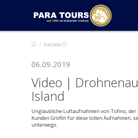
Startseite
Weiter zur Hauptnavigation
Weiter zum Inhalt
Weiter zur Kontaktseite
Kanada
06.09.2019
Video | Drohnena
Island
Unglaubliche Luftaufnahmen von Tofino, der
Kunden Gröflin für diese tollen Aufnahmen,
unterwegs.