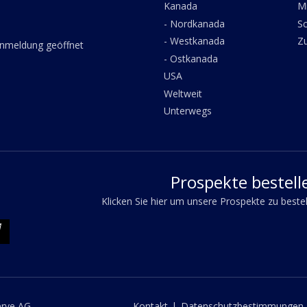
Kanada
M
- Nordkanada
Sc
- Westkanada
Z
anmeldung geöffnet
- Ostkanada
USA
Weltweit
Unterwegs
Prospekte bestell
Klicken Sie hier um unsere Prospekte zu beste
erve AG
Kontakt
|
Datenschutzbestimmungen 