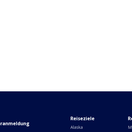
Reiseziele
R
oranmeldung
Alaska
M