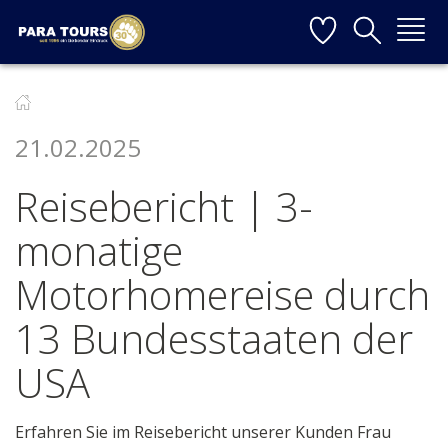
Startseite
Weiter zur Hauptnavigation
Weiter zum Inhalt
Weiter zur Kontaktseite
▼
21.02.2025
▼
Reisebericht | 3-
▼
monatige
▼
Motorhomereise durch
13 Bundesstaaten der
▼
USA
Erfahren Sie im Reisebericht unserer Kunden Frau