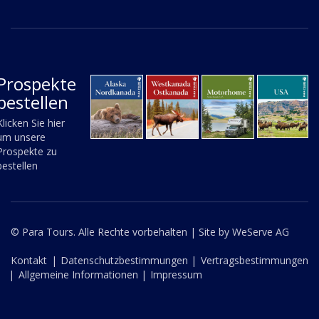
Prospekte
bestellen
Klicken Sie hier
um unsere
Prospekte zu
bestellen
© Para Tours. Alle Rechte vorbehalten |
Site by WeServe AG
Kontakt
|
Datenschutzbestimmungen |
Vertragsbestimmungen
|
Allgemeine Informationen |
Impressum