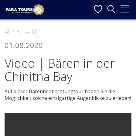
Startseite
Weiter zur Hauptnavigation
Weiter zum Inhalt
Weiter zur Kontaktseite
▼
Alaska
01.08.2020
▼
Video | Bären in der
▼
Chinitna Bay
▼
Auf dieser Bärenbeobachtungtour haben Sie die
Möglichkeit solche einzigartige Augenblicke zu erleben!
▼