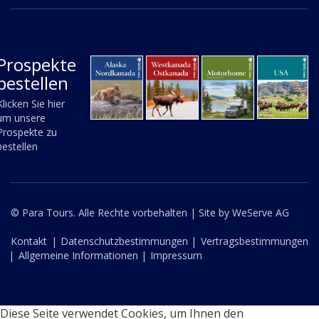
Prospekte
bestellen
Klicken Sie hier
um unsere
Prospekte zu
bestellen
© Para Tours. Alle Rechte vorbehalten |
Site by WeServe AG
Kontakt
|
Datenschutzbestimmungen |
Vertragsbestimmungen
|
Allgemeine Informationen |
Impressum
Diese Seite verwendet Cookies, um Ihnen den