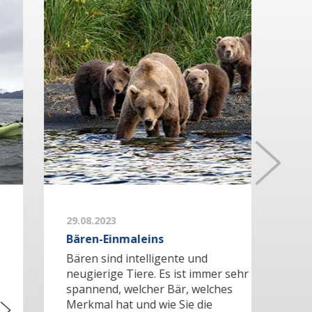
29.08.2023
01.12
Bären-Einmaleins
Reis
Anch
Bären sind intelligente und
Unse
neugierige Tiere. Es ist immer sehr
euch 
spannend, welcher Bär, welches
ihrem
Merkmal hat und wie Sie die