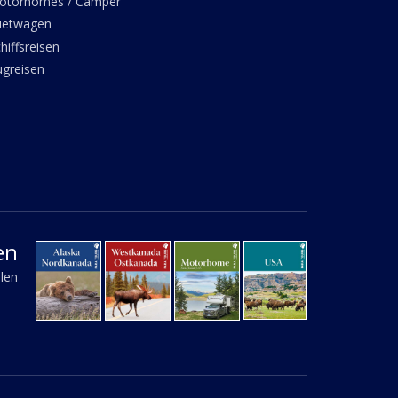
otorhomes / Camper
ietwagen
hiffsreisen
ugreisen
en
llen