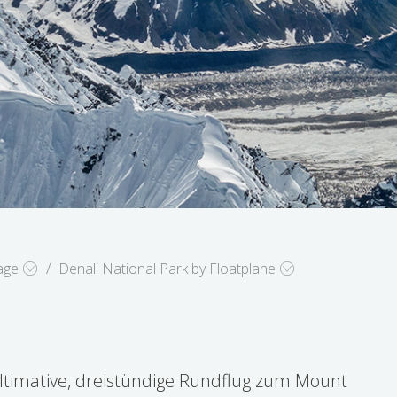
age
Denali National Park by Floatplane
k mit Wasserflugzeug
ltimative, dreistündige Rundflug zum Mount