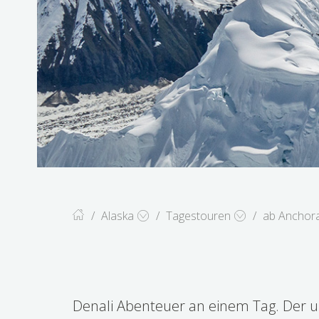
Alaska
Tagestouren
ab Anchor
Denali Nationalpar
Denali Abenteuer an einem Tag. Der u