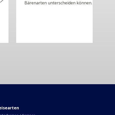
Ancho
Bärenarten unterscheiden können.
alles
eisearten