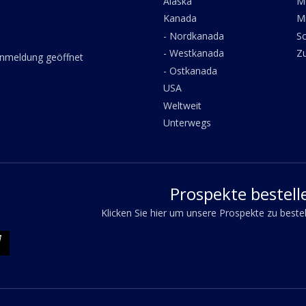
Alaska
M
Kanada
M
- Nordkanada
Sc
- Westkanada
Z
anmeldung geöffnet
- Ostkanada
USA
Weltweit
Unterwegs
Prospekte bestell
Klicken Sie hier um unsere Prospekte zu beste