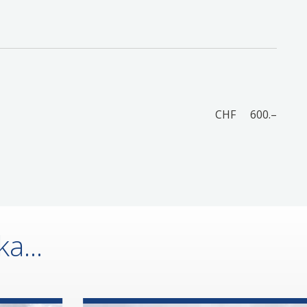
CHF
600.–
a...