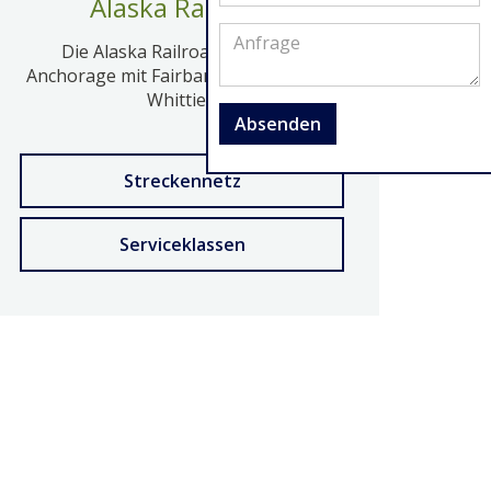
Alaska Railroad
Die Alaska Railroad verbindet
Anchorage mit Fairbanks, Seward und
Whittier.
Absenden
Streckennetz
Serviceklassen