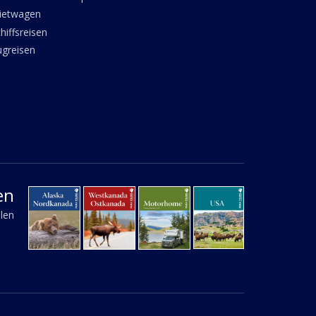
ietwagen
hiffsreisen
ugreisen
en
llen