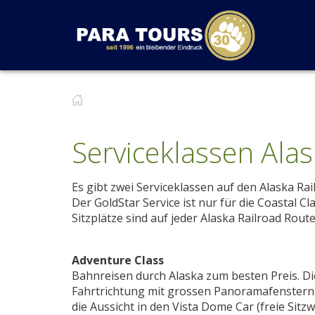
Startseite
Weiter zur Hauptnavigation
Weiter zum Inhalt
Weiter zur Kontaktseite
Serviceklassen Alas
Es gibt zwei Serviceklassen auf den Alaska Ra
Der GoldStar Service ist nur für die Coastal C
Sitzplätze sind auf jeder Alaska Railroad Rout
Adventure Class
Bahnreisen durch Alaska zum besten Preis. Die
Fahrtrichtung mit grossen Panoramafenstern.
die Aussicht in den Vista Dome Car (freie Sit