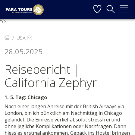
Startseite
Weiter zur Hauptnavigation
Weiter zum Inhalt
Weiter zur Kontaktseite
"/>
▼
USA
▼
28.05.2025
▼
Reisebericht |
▼
California Zephyr
1.-5. Tag: Chicago
▼
Nach einer langen Anreise mit der British Airways via
London, bin ich pünktlich am Nachmittag in Chicago
gelandet. Die Einreise verlief absolut stressfrei und
ohne jegliche Komplikationen oder Nachfragen. Dann
hiess es erstmal ankommen, Gepäck ins Hostel bringen