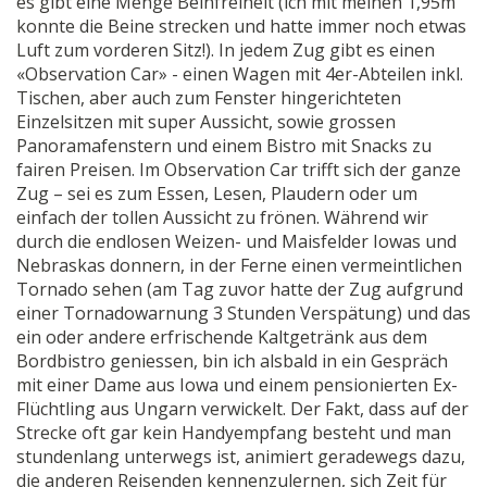
es gibt eine Menge Beinfreiheit (ich mit meinen 1,95m
konnte die Beine strecken und hatte immer noch etwas
Luft zum vorderen Sitz!). In jedem Zug gibt es einen
«Observation Car» - einen Wagen mit 4er-Abteilen inkl.
Tischen, aber auch zum Fenster hingerichteten
Einzelsitzen mit super Aussicht, sowie grossen
Panoramafenstern und einem Bistro mit Snacks zu
fairen Preisen. Im Observation Car trifft sich der ganze
Zug – sei es zum Essen, Lesen, Plaudern oder um
einfach der tollen Aussicht zu frönen. Während wir
durch die endlosen Weizen- und Maisfelder Iowas und
Nebraskas donnern, in der Ferne einen vermeintlichen
Tornado sehen (am Tag zuvor hatte der Zug aufgrund
einer Tornadowarnung 3 Stunden Verspätung) und das
ein oder andere erfrischende Kaltgetränk aus dem
Bordbistro geniessen, bin ich alsbald in ein Gespräch
mit einer Dame aus Iowa und einem pensionierten Ex-
Flüchtling aus Ungarn verwickelt. Der Fakt, dass auf der
Strecke oft gar kein Handyempfang besteht und man
stundenlang unterwegs ist, animiert geradewegs dazu,
die anderen Reisenden kennenzulernen, sich Zeit für