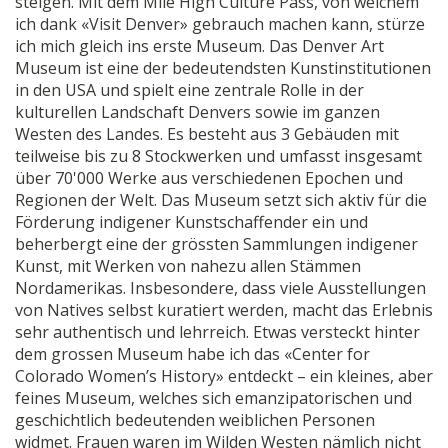
steigen. Mit dem Mile High Culture Pass, von welchem
ich dank «Visit Denver» gebrauch machen kann, stürze
ich mich gleich ins erste Museum. Das Denver Art
Museum ist eine der bedeutendsten Kunstinstitutionen
in den USA und spielt eine zentrale Rolle in der
kulturellen Landschaft Denvers sowie im ganzen
Westen des Landes. Es besteht aus 3 Gebäuden mit
teilweise bis zu 8 Stockwerken und umfasst insgesamt
über 70'000 Werke aus verschiedenen Epochen und
Regionen der Welt. Das Museum setzt sich aktiv für die
Förderung indigener Kunstschaffender ein und
beherbergt eine der grössten Sammlungen indigener
Kunst, mit Werken von nahezu allen Stämmen
Nordamerikas. Insbesondere, dass viele Ausstellungen
von Natives selbst kuratiert werden, macht das Erlebnis
sehr authentisch und lehrreich. Etwas versteckt hinter
dem grossen Museum habe ich das «Center for
Colorado Women’s History» entdeckt – ein kleines, aber
feines Museum, welches sich emanzipatorischen und
geschichtlich bedeutenden weiblichen Personen
widmet. Frauen waren im Wilden Westen nämlich nicht