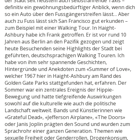
der Stadt seit neustem auch selbstfahrende Taxis –
definitiv ein gewöhnungsbedürftiger Anblick, wenn dich
so ein Auto über den Fussgängerstreifen lässt… Aber
auch zu Fuss lässt sich San Francisco gut erkunden –
zum Beispiel mit einer Walking Tour. In Haight-
Ashbury habe ich Frank getroffen. Er ist vor rund 10
Jahren aus Berlin an den Pazifik gezogen und zeigt
heute Besuchenden seine Highlights der Stadt bei
geführten, deutschsprachigen Walking Touren. Ich
habe von ihm sehr spannende Geschichten,
Hintergründe und Anekdoten zum «Summer of Love»,
welcher 1967 hier in Haight-Ashbury am Rand des
Golden Gate Parks stattgefunden hat, erfahren. Der
Sommer war ein zentrales Ereignis der Hippie-
Bewegung und hatte tiefgreifende Auswirkungen
sowohl auf die kulturelle wie auch die politische
Landschaft weltweit. Bands und Künstlerinnen wie
«Grateful Dead», «Jefferson Airplane», «The Doors»
oder Janis Joplin prägten den Sound und wurden zum
Sprachrohr einer ganzen Generation. Themen wie
sexuelle Freiheit oder Genderrollen, Drogenkonsum,