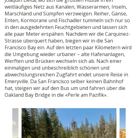
Joaquin Delta, wo sich die grossen Flüsse in ein
weitläufiges Netz aus Kanälen, Wasserarmen, Inseln,
Marschland und Sümpfen verzweigen. Reiher, Gänse,
Enten, Kormorane und Fischadler tummeln sich nur so
in den ausgedehnten Feuchtgebieten und lassen sich
alle paar Meter erspähen. Nachdem wir die Carquinez-
Strasse überquert haben, biegen wir in die San
Francisco Bay ein. Auf den letzten paar Kilometern wird
die Umgebung wieder urbaner – alte Hafenanlagen,
Werften und Brücken wechseln sich ab. Nach einer
einmaligen und unbeschreiblich schönen und
abwechslungsreichen Zugfahrt endet unsere Reise in
Emeryville. Da San Francisco selber keinen Bahnhof
hat, steigen wir auf den Bus um und fahren über die
Oakland Bay Bridge in die «Perle am Pazifik».