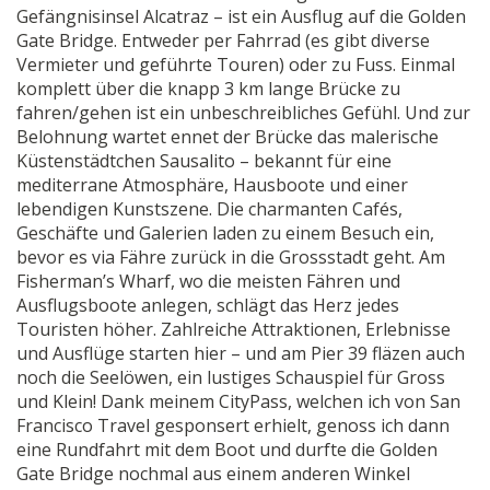
Gefängnisinsel Alcatraz – ist ein Ausflug auf die Golden
Gate Bridge. Entweder per Fahrrad (es gibt diverse
Vermieter und geführte Touren) oder zu Fuss. Einmal
komplett über die knapp 3 km lange Brücke zu
fahren/gehen ist ein unbeschreibliches Gefühl. Und zur
Belohnung wartet ennet der Brücke das malerische
Küstenstädtchen Sausalito – bekannt für eine
mediterrane Atmosphäre, Hausboote und einer
lebendigen Kunstszene. Die charmanten Cafés,
Geschäfte und Galerien laden zu einem Besuch ein,
bevor es via Fähre zurück in die Grossstadt geht. Am
Fisherman’s Wharf, wo die meisten Fähren und
Ausflugsboote anlegen, schlägt das Herz jedes
Touristen höher. Zahlreiche Attraktionen, Erlebnisse
und Ausflüge starten hier – und am Pier 39 fläzen auch
noch die Seelöwen, ein lustiges Schauspiel für Gross
und Klein! Dank meinem CityPass, welchen ich von San
Francisco Travel gesponsert erhielt, genoss ich dann
eine Rundfahrt mit dem Boot und durfte die Golden
Gate Bridge nochmal aus einem anderen Winkel