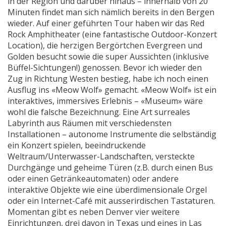
in der Region und darüber hinaus – innerhalb von 20
Minuten findet man sich nämlich bereits in den Bergen
wieder. Auf einer geführten Tour haben wir das Red
Rock Amphitheater (eine fantastische Outdoor-Konzert
Location), die herzigen Bergörtchen Evergreen und
Golden besucht sowie die super Aussichten (inklusive
Büffel-Sichtungen!) genossen. Bevor ich wieder den
Zug in Richtung Westen bestieg, habe ich noch einen
Ausflug ins «Meow Wolf» gemacht. «Meow Wolf» ist ein
interaktives, immersives Erlebnis – «Museum» wäre
wohl die falsche Bezeichnung. Eine Art surreales
Labyrinth aus Räumen mit verschiedensten
Installationen – autonome Instrumente die selbständig
ein Konzert spielen, beeindruckende
Weltraum/Unterwasser-Landschaften, versteckte
Durchgänge und geheime Türen (z.B. durch einen Bus
oder einen Getränkeautomaten) oder andere
interaktive Objekte wie eine überdimensionale Orgel
oder ein Internet-Café mit ausserirdischen Tastaturen.
Momentan gibt es neben Denver vier weitere
Einrichtungen, drei davon in Texas und eines in Las