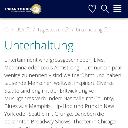
Startseite
Weiter zur Hauptnavigation
Weiter zum Inhalt
Weiter zur Kontaktseite
▼
USA
Tagestouren
Unterhaltung
Unterhaltung
▼
▼
Entertainment wird grossgeschrieben; Elvis,
Madonna oder Louis Armstrong – um nur ein paar
▼
wenige zu nennen – sind weltberühmt und haben
tausende Menschen weltweit inspiriert. Diverse
Städte sind eng mit der Entwicklung von
Musikgenres verbunden: Nashville mit Country,
▼
Blues aus Memphis, Hip-Hop und Punk in New
York oder Seattle mit Grunge. Daneben die
bekannten Broadway Shows, Theater in Chicago