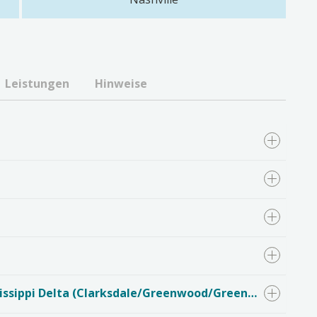
Leistungen
Hinweise
Tag 5: Memphis – Blues Highway 61 – Mississippi Delta (Clarksdale/Greenwood/Greenville, MS / ca. 120-150km)