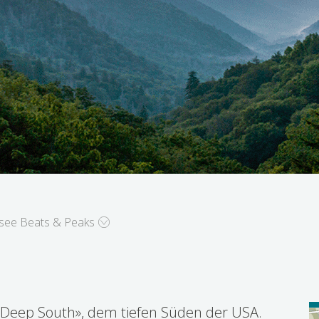
see Beats & Peaks
 Peaks
«Deep South», dem tiefen Süden der USA.