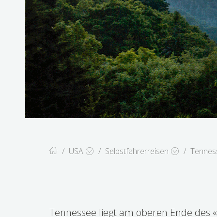
USA
Selbstfahrerreisen
Tennes
Tennessee Beats &
Tennessee liegt am oberen Ende des 