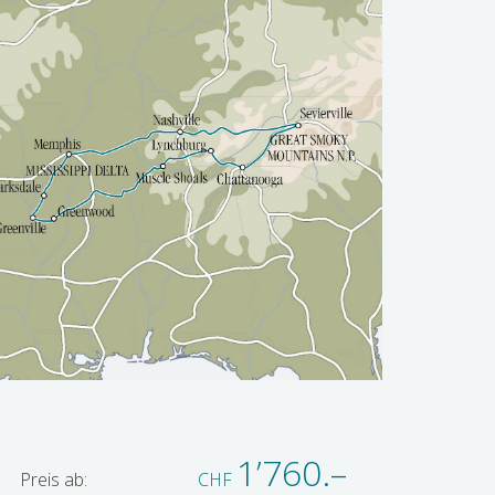
1’760.–
Preis ab:
CHF