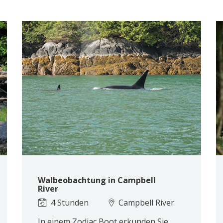
Walbeobachtung in Campbell
River
4 Stunden
Campbell River
In einem Zodiac Boot erkunden Sie