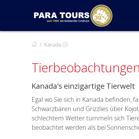
Startseite
Weiter zur Hauptnavigation
Weiter zum Inhalt
Weiter zur Kontaktseite
Kanada
Tierbeobachtungen
Kanada's einzigartige Tierwelt
Egal wo Sie sich in Kanada befinden, fas
Schwarzbären und Grizzlies über Kojot
schlechtem Wetter tummeln sich Tier
beobachtet werden als bei Sonnensche