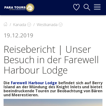
Startseite
Weiter zur Hauptnavigation
Weiter zum Inhalt
Weiter zur Kontaktseite
▼
Kanada
Westkanada
19.12.2019
▼
Reisebericht | Unser
▼
Besuch in der Farewell
▼
Harbour Lodge
▼
Die
Farewell Harbour Lodge
befindet sich auf Berry
Island an der Mündung des Knight Inlets und bietet
beeindruckende Touren zur Beobachtung von Bären
und Meerestieren.