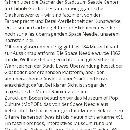
fahren über die Dächer der Stadt zum Seattle Center.
Im Chihuly Garden bestaunen wir gigantische
Glaskunstwerke – wir sind fasziniert von der
Farbenpracht und Detail-Verliebtheit der Kunstwerke.
Draussen im Garten geht unser Blick immer wieder
hoch zur alles überragenden Space Needle, unserem
nächsten Ziel.
Mit dem gläsernen Aufzug geht es 184 Meter hinauf
zur Aussichtsplattform. Die Space Needle wurde 1962
für die Weltausstellung errichtet und gilt seither als
Wahrzeichen der Stadt. Etwas Überwindung kostet der
Glasboden der drehenden Plattform, aber der
atemberaubende Ausblick über Stadt und Küste
entschädigt dafür. Bei klarer Sicht ist sogar der
majestätische Mount Rainier zu sehen.
Zurück am Boden besuchen wir das Museum of Pop
Culture (MoPOP), das von der Space Needle aus
betrachtet die Form einer geschmolzenen elektrischen
Gitarre haben soll (was ich bis heute nicht erkenne 😉).
Ein faszinierendes, interaktives Museum rund um
Musik, Film, Science-Fiction, Fantasy und Gaming. Wir