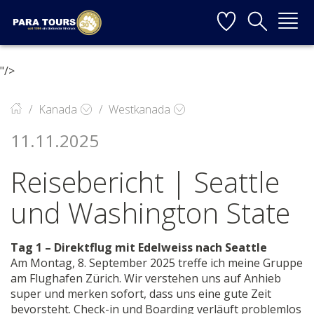
Startseite
Weiter zur Hauptnavigation
Weiter zum Inhalt
Weiter zur Kontaktseite
▼
"/>
▼
Kanada
Westkanada
11.11.2025
▼
Reisebericht | Seattle
▼
und Washington State
▼
Tag 1 – Direktflug mit Edelweiss nach Seattle
Am Montag, 8. September 2025 treffe ich meine Gruppe
am Flughafen Zürich. Wir verstehen uns auf Anhieb
super und merken sofort, dass uns eine gute Zeit
bevorsteht. Check-in und Boarding verläuft problemlos