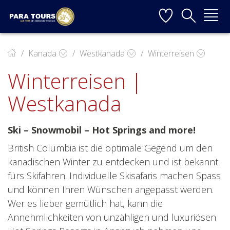
Startseite
Weiter zur Hauptnavigation
Weiter zum Inhalt
Weiter zur Kontaktseite
▼
Kanada
Westkanada
Winterreisen
Winterreisen |
▼
Westkanada
▼
▼
Ski – Snowmobil – Hot Springs and more!
British Columbia ist die optimale Gegend um den
kanadischen Winter zu entdecken und ist bekannt
fürs Skifahren. Individuelle Skisafaris machen Spass
▼
und können Ihren Wünschen angepasst werden.
Wer es lieber gemütlich hat, kann die
Annehmlichkeiten von unzähligen und luxuriösen