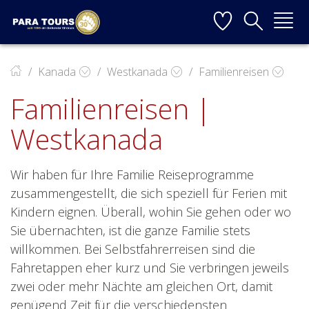
Startseite
Weiter zur Hauptnavigation
Weiter zum Inhalt
Weiter zur Kontaktseite
▼
Kanada
Westkanada
Familienreisen
Familienreisen |
▼
Westkanada
▼
▼
Wir haben für Ihre Familie Reiseprogramme
zusammengestellt, die sich speziell für Ferien mit
Kindern eignen. Überall, wohin Sie gehen oder wo
Sie übernachten, ist die ganze Familie stets
▼
willkommen. Bei Selbstfahrerreisen sind die
Fahretappen eher kurz und Sie verbringen jeweils
zwei oder mehr Nächte am gleichen Ort, damit
genügend Zeit für die verschiedensten