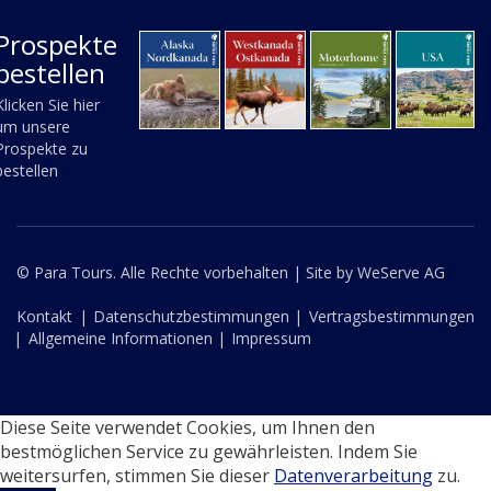
Prospekte
bestellen
Klicken Sie hier
um unsere
Prospekte zu
bestellen
© Para Tours. Alle Rechte vorbehalten |
Site by WeServe AG
Kontakt
|
Datenschutzbestimmungen |
Vertragsbestimmungen
|
Allgemeine Informationen |
Impressum
Diese Seite verwendet Cookies, um Ihnen den
bestmöglichen Service zu gewährleisten. Indem Sie
weitersurfen, stimmen Sie dieser
Datenverarbeitung
zu.