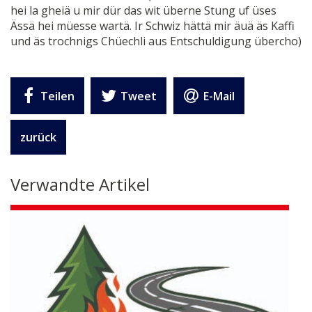
hei la gheiä u mir dür das wit überne Stung uf üses
Ässä hei müesse wartä. Ir Schwiz hättä mir äuä äs Kaffi
und äs trochnigs Chüechli aus Entschuldigung übercho)
Teilen
Tweet
E-Mail
zurück
Verwandte Artikel