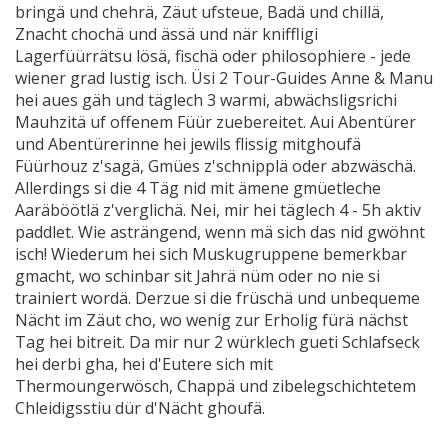
bringä und chehrä, Zäut ufsteue, Badä und chillä,
Znacht chochä und ässä und när kniffligi
Lagerfüürrätsu lösä, fischä oder philosophiere - jede
wiener grad lustig isch. Üsi 2 Tour-Guides Anne & Manu
hei aues gäh und täglech 3 warmi, abwächsligsrichi
Mauhzitä uf offenem Füür zuebereitet. Aui Abentürer
und Abentürerinne hei jewils flissig mitghoufä
Füürhouz z'sagä, Gmües z'schnipplä oder abzwäschä.
Allerdings si die 4 Täg nid mit ämene gmüetleche
Aaräböötlä z'verglichä. Nei, mir hei täglech 4 - 5h aktiv
paddlet. Wie asträngend, wenn mä sich das nid gwöhnt
isch! Wiederum hei sich Muskugruppene bemerkbar
gmacht, wo schinbar sit Jahrä nüm oder no nie si
trainiert wordä. Derzue si die früschä und unbequeme
Nächt im Zäut cho, wo wenig zur Erholig fürä nächst
Tag hei bitreit. Da mir nur 2 würklech gueti Schlafseck
hei derbi gha, hei d'Eutere sich mit
Thermoungerwösch, Chappä und zibelegschichtetem
Chleidigsstiu dür d'Nächt ghoufä.