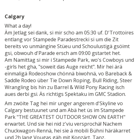
Calgary
What a day!
Äm Jetlag sei dank, si mir scho am 05:30 uf. D'Trottoires
entlang vor Stampede Paradestrecki si um die Zit
bereits vo unmängine Stüeu und Schoulustigä gsöimt
gsi, obwouh d'Parade ersch am 09:00 gstartet het.
Am Namittag si mir i Stampede Park, wo's Cowboys und
-girls het gha, "soweit das Auge reicht". Mir hei ärä
einmaligä Rodeoshow chönnä biwohnä, vo Bareback &
Saddle Rodeo über Tie Down Roping, Bull Riding, Steer
Wrangling bis hin zu Barrel & Wild Pony Racing isch
aues derbi gsi. Äs richtigs Spektaku im GMC Stadion.
Am zwöite Tag hei mir unger angerem d'Skyline vo
Calgary bestuunet und am Abä het üs im Stampede
Park "THE GREATEST OUTDOOR SHOW ON EARTH"
erwartet. Und sie hei nid z'viu versprochä! Nachem
Chuckwagon-Rennä, hei sie ä mobili Bühni häräkarret
und 2h lang Vougas gäh mit Konzärt, Tanz,