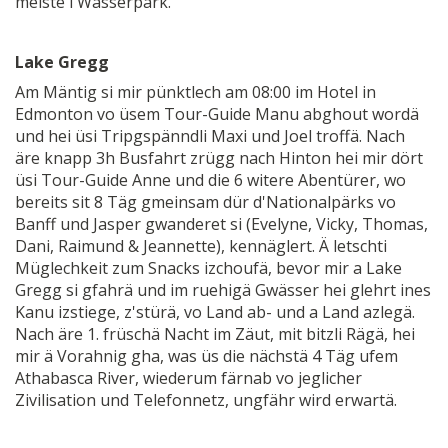
meiste i Wasserpark.
Lake Gregg
Am Mäntig si mir pünktlech am 08:00 im Hotel in
Edmonton vo üsem Tour-Guide Manu abghout wordä
und hei üsi Tripgspänndli Maxi und Joel troffä. Nach
äre knapp 3h Busfahrt zrügg nach Hinton hei mir dört
üsi Tour-Guide Anne und die 6 witere Abentürer, wo
bereits sit 8 Täg gmeinsam dür d'Nationalpärks vo
Banff und Jasper gwanderet si (Evelyne, Vicky, Thomas,
Dani, Raimund & Jeannette), kennäglert. Ä letschti
Müglechkeit zum Snacks izchoufä, bevor mir a Lake
Gregg si gfahrä und im ruehigä Gwässer hei glehrt ines
Kanu izstiege, z'stürä, vo Land ab- und a Land azlegä.
Nach äre 1. früschä Nacht im Zäut, mit bitzli Rägä, hei
mir ä Vorahnig gha, was üs die nächstä 4 Täg ufem
Athabasca River, wiederum färnab vo jeglicher
Zivilisation und Telefonnetz, ungfähr wird erwartä.