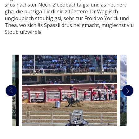
si us nächster Nechi z'beobachtä gsi und äs het hert
gha, die putzigä Tierli nid z'füettere. Dr Wäg isch
ungloublech stoubig gsi, sehr zur Fröid vo Yorick und
Thea, wo sich äs Spässli drus hei gmacht, müglechst viu
Stoub ufzwirblä.