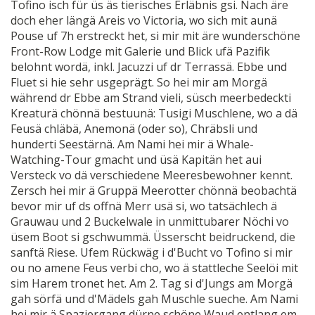
Tofino isch für üs äs tierisches Erläbnis gsi. Nach äre
doch eher längä Areis vo Victoria, wo sich mit aunä
Pouse uf 7h erstreckt het, si mir mit äre wunderschöne
Front-Row Lodge mit Galerie und Blick ufä Pazifik
belohnt wordä, inkl. Jacuzzi uf dr Terrassä. Ebbe und
Fluet si hie sehr usgeprägt. So hei mir am Morgä
während dr Ebbe am Strand vieli, süsch meerbedeckti
Kreaturä chönnä bestuunä: Tusigi Muschlene, wo a dä
Feusä chläbä, Anemonä (oder so), Chräbsli und
hunderti Seestärnä. Am Nami hei mir ä Whale-
Watching-Tour gmacht und üsä Kapitän het aui
Versteck vo dä verschiedene Meeresbewohner kennt.
Zersch hei mir ä Gruppä Meerotter chönnä beobachtä
bevor mir uf ds offnä Merr usä si, wo tatsächlech ä
Grauwau und 2 Buckelwale in unmittubarer Nöchi vo
üsem Boot si gschwummä. Üsserscht beidruckend, die
sanftä Riese. Ufem Rückwäg i d'Bucht vo Tofino si mir
ou no amene Feus verbi cho, wo ä stattleche Seelöi mit
sim Harem tronet het. Am 2. Tag si d'Jungs am Morgä
gah sörfä und d'Mädels gah Muschle sueche. Am Nami
hei mir ä Spaziergang dürne schöne Waud entlang em