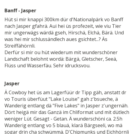
Banff - Jasper
Hüt si mir knappi 300km dür d'Nationalpärk vo Banff
nach Jasper gfahrä. Aui hei üs profezeit, wie viu Tier
mir ungerwägs wärdä gseh, Hirschä, Elchä, Bärä. Und
was hei mir schlussändlech aues gsichtet...? Äs
Streiffähörnli.
Derfür si mir ou hüt wiederum mit wunderschöner
Landschaft belohnt wordä: Bärgä, Gletscher, Seeä,
Flüss und Wasserfäu. Sehr idrucksvou.
Jasper
Ä Cowboy het üs am Lagerfüür dr Tipp gäh, anstatt dr
vo Touris überfüut "Lake Louise" gah z'bsueche, ä
Wanderig entlang dä "Five Lakes" in Jasper z'ungernäh.
Dört heigä mir das Ganzä im Chliformat und mit dütlech
weniger Lüt. Gesagt - Getan. Ä wunderschöni ca. 2.5h
Wanderig entlang vo 5 blauä, klarä Bärgseeli, wo mä
sogar drin cha schwümmä. D'Chipmunks und Eichhörnli