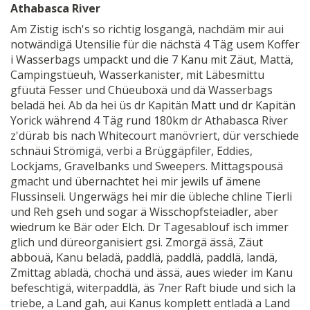
Athabasca River
Am Zistig isch's so richtig losgangä, nachdäm mir aui
notwändigä Utensilie für die nächstä 4 Täg usem Koffer
i Wasserbags umpackt und die 7 Kanu mit Zäut, Mattä,
Campingstüeuh, Wasserkanister, mit Läbesmittu
gfüutä Fesser und Chüeuboxä und dä Wasserbags
beladä hei. Ab da hei üs dr Kapitän Matt und dr Kapitän
Yorick während 4 Täg rund 180km dr Athabasca River
z'dürab bis nach Whitecourt manövriert, dür verschiede
schnäui Strömigä, verbi a Brüggäpfiler, Eddies,
Lockjams, Gravelbanks und Sweepers. Mittagspousä
gmacht und übernachtet hei mir jewils uf ämene
Flussinseli. Ungerwägs hei mir die übleche chline Tierli
und Reh gseh und sogar ä Wisschopfsteiadler, aber
wiedrum ke Bär oder Elch. Dr Tagesablouf isch immer
glich und düreorganisiert gsi. Zmorgä ässä, Zäut
abbouä, Kanu beladä, paddlä, paddlä, paddlä, landä,
Zmittag abladä, chochä und ässä, aues wieder im Kanu
befeschtigä, witerpaddlä, äs 7ner Raft biude und sich la
triebe, a Land gah, aui Kanus komplett entladä a Land