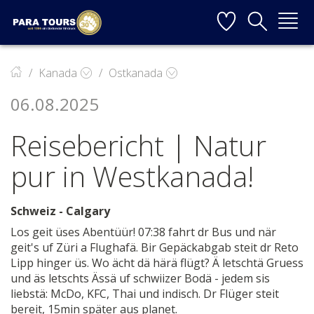
Startseite
Weiter zur Hauptnavigation
Weiter zum Inhalt
Weiter zur Kontaktseite
▼
Kanada
Ostkanada
06.08.2025
▼
Reisebericht | Natur
▼
pur in Westkanada!
▼
Schweiz - Calgary
Los geit üses Abentüür! 07:38 fahrt dr Bus und när
▼
geit's uf Züri a Flughafä. Bir Gepäckabgab steit dr Reto
Lipp hinger üs. Wo ächt dä härä flügt? Ä letschtä Gruess
und äs letschts Ässä uf schwiizer Bodä - jedem sis
liebstä: McDo, KFC, Thai und indisch. Dr Flüger steit
bereit, 15min später aus planet.