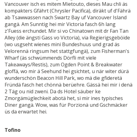
Vancouver isch es mitem Mietouto, dieses Mau chli äs
kompakters Gfährt (Chrysler Pacifica), diräkt uf d'Fährä
ab Tsawwassen nach Swartz Bay uf Vancouver Island
gangä. Am Sunntig hei mir Victoria fasch 6h lang
z'Fuess erchundet. Mir si vo Chinatown mit dr Fan Tan
Alley (die ängsti Gass vo Victoria), via Regierigsgeböide
(wo usgseht wienes mini Bundeshuus und grad äs
Velorennä ringsum het stattgfungä), zum Fisherman's
Wharf (äs schwümmends Dörfli mit viele
Takeaways/Restis), zum Ogden Point & Breakwater
gloffä, wo mir ä Seehund hei gsichtet, u när witer dürä
wunderschön Beacon Hill Park, wo mä die gfideretä
Fründä fasch het chönnä berüehre. Gässä hei mir i denä
2 Täg ou nid zweni. Da ds Hotel säuber ke
Zmorgämüglechkeit abotä het, si mir ines typisches
Diner gangä. Wow, was für Porzionä und Gschmäcker
üs da erwartet hei.
Tofino