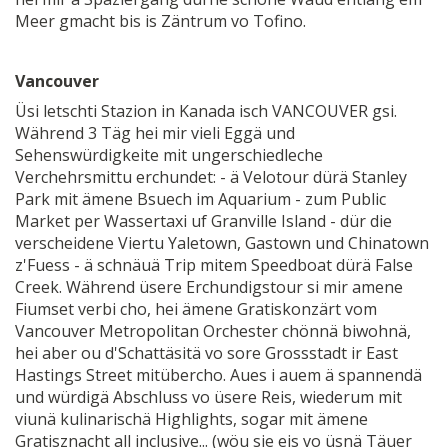
Meer gmacht bis is Zäntrum vo Tofino.
Vancouver
Üsi letschti Stazion in Kanada isch VANCOUVER gsi.
Während 3 Täg hei mir vieli Eggä und
Sehenswürdigkeite mit ungerschiedleche
Verchehrsmittu erchundet: - ä Velotour dürä Stanley
Park mit ämene Bsuech im Aquarium - zum Public
Market per Wassertaxi uf Granville Island - dür die
verscheidene Viertu Yaletown, Gastown und Chinatown
z'Fuess - ä schnäuä Trip mitem Speedboat dürä False
Creek. Während üsere Erchundigstour si mir amene
Fiumset verbi cho, hei ämene Gratiskonzärt vom
Vancouver Metropolitan Orchester chönnä biwohnä,
hei aber ou d'Schattäsitä vo sore Grossstadt ir East
Hastings Street mitübercho. Aues i auem ä spannendä
und würdigä Abschluss vo üsere Reis, wiederum mit
viunä kulinarischä Highlights, sogar mit ämene
Gratisznacht all inclusive... (wöu sie eis vo üsnä Täuer