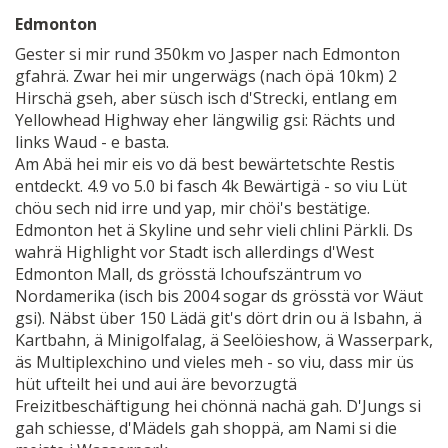
Edmonton
Gester si mir rund 350km vo Jasper nach Edmonton
gfahrä. Zwar hei mir ungerwägs (nach öpä 10km) 2
Hirschä gseh, aber süsch isch d'Strecki, entlang em
Yellowhead Highway eher längwilig gsi: Rächts und
links Waud - e basta.
Am Abä hei mir eis vo dä best bewärtetschte Restis
entdeckt. 4.9 vo 5.0 bi fasch 4k Bewärtigä - so viu Lüt
chöu sech nid irre und yap, mir chöi's bestätige.
Edmonton het ä Skyline und sehr vieli chlini Pärkli. Ds
wahrä Highlight vor Stadt isch allerdings d'West
Edmonton Mall, ds grösstä Ichoufszäntrum vo
Nordamerika (isch bis 2004 sogar ds grösstä vor Wäut
gsi). Näbst über 150 Lädä git's dört drin ou ä Isbahn, ä
Kartbahn, ä Minigolfalag, ä Seelöieshow, ä Wasserpark,
äs Multiplexchino und vieles meh - so viu, dass mir üs
hüt ufteilt hei und aui äre bevorzugtä
Freizitbeschäftigung hei chönnä nachä gah. D'Jungs si
gah schiesse, d'Mädels gah shoppä, am Nami si die