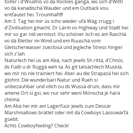
töifer i d'Wiudnis vo dä Rockies gangä, wo sich d'Witti
vo dä kanadischä Wäuder und em Outback vou
entfautet hei. Troumhaft!!!
Am 3. Tag hei mir üs scho wieder ufä Wäg zrügg i
d'Zivilisation gmacht. Dr Lärm vo Highway und Stadt hei
mir so gar nid vermisst. Viu schöner isch es äm Raschlä
vo dä Bletter im Wind und em Ruuschä vom
Gletscherwasser zuezlosä und jegleche Stress hinger
sich z'lah.
Natürlech hei üs am Abä, nach jewils 5h rittä, d'Chnöi,
ds Füdli u dr Rüggä weh ta. Äs git tatsächlech Musklä,
wo mir no nie trainiert hei. Aber au die Strapazä hei sich
glohnt. Die wunderbari Natur und Rueh si
unbezauhbar und vilich ou ds Wüssä drum, dass mir
amene Ort si gsi, wo nur sehr weni Mönschä je härä
chömä.
Am Abä hei mir am Lagerfüür jewils zum Dessär
Marshmallows brätlet oder mit dä Cowboys Lassowärfä
güebt.
Ächts Cowboyfeeling? Check!