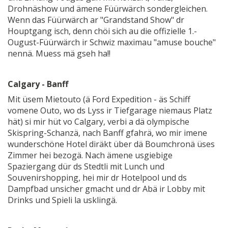
Drohnäshow und ämene Füürwärch sondergleichen.
Wenn das Füürwärch ar "Grandstand Show" dr
Houptgang isch, denn chöi sich au die offizielle 1.-
Ougust-Füürwärch ir Schwiz maximau "amuse bouche"
nennä. Muess mä gseh ha!!
Calgary - Banff
Mit üsem Mietouto (ä Ford Expedition - äs Schiff
vomene Outo, wo ds Lyss ir Tiefgarage niemaus Platz
hät) si mir hüt vo Calgary, verbi a dä olympische
Skispring-Schanzä, nach Banff gfahrä, wo mir imene
wunderschöne Hotel diräkt über dä Boumchronä üses
Zimmer hei bezogä. Nach ämene usgiebige
Spaziergang dür ds Stedtli mit Lunch und
Souvenirshopping, hei mir dr Hotelpool und ds
Dampfbad unsicher gmacht und dr Abä ir Lobby mit
Drinks und Spieli la usklingä.