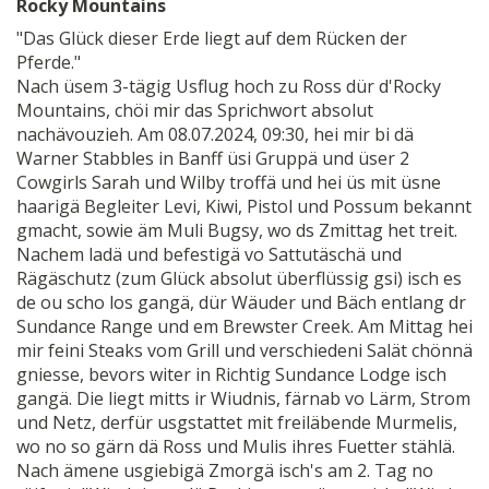
Rocky Mountains
"Das Glück dieser Erde liegt auf dem Rücken der
Pferde."
Nach üsem 3-tägig Usflug hoch zu Ross dür d'Rocky
Mountains, chöi mir das Sprichwort absolut
nachävouzieh. Am 08.07.2024, 09:30, hei mir bi dä
Warner Stabbles in Banff üsi Gruppä und üser 2
Cowgirls Sarah und Wilby troffä und hei üs mit üsne
haarigä Begleiter Levi, Kiwi, Pistol und Possum bekannt
gmacht, sowie äm Muli Bugsy, wo ds Zmittag het treit.
Nachem ladä und befestigä vo Sattutäschä und
Rägäschutz (zum Glück absolut überflüssig gsi) isch es
de ou scho los gangä, dür Wäuder und Bäch entlang dr
Sundance Range und em Brewster Creek. Am Mittag hei
mir feini Steaks vom Grill und verschiedeni Salät chönnä
gniesse, bevors witer in Richtig Sundance Lodge isch
gangä. Die liegt mitts ir Wiudnis, färnab vo Lärm, Strom
und Netz, derfür usgstattet mit freiläbende Murmelis,
wo no so gärn dä Ross und Mulis ihres Fuetter stählä.
Nach ämene usgiebigä Zmorgä isch's am 2. Tag no