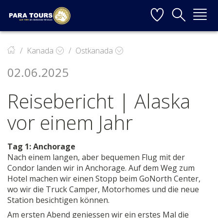
Startseite
Weiter zur Hauptnavigation
Weiter zum Inhalt
Weiter zur Kontaktseite
▼
Kanada
Ostkanada
02.06.2025
▼
Reisebericht | Alaska
▼
vor einem Jahr
▼
Tag 1: Anchorage
Nach einem langen, aber bequemen Flug mit der
Condor landen wir in Anchorage. Auf dem Weg zum
▼
Hotel machen wir einen Stopp beim GoNorth Center,
wo wir die Truck Camper, Motorhomes und die neue
Station besichtigen können.
Am ersten Abend geniessen wir ein erstes Mal die