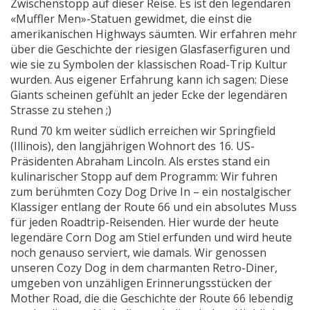
Zwischenstopp auf dieser Reise. Es ist den legendären
«Muffler Men»-Statuen gewidmet, die einst die
amerikanischen Highways säumten. Wir erfahren mehr
über die Geschichte der riesigen Glasfaserfiguren und
wie sie zu Symbolen der klassischen Road-Trip Kultur
wurden. Aus eigener Erfahrung kann ich sagen: Diese
Giants scheinen gefühlt an jeder Ecke der legendären
Strasse zu stehen ;)
Rund 70 km weiter südlich erreichen wir Springfield
(Illinois), den langjährigen Wohnort des 16. US-
Präsidenten Abraham Lincoln. Als erstes stand ein
kulinarischer Stopp auf dem Programm: Wir fuhren
zum berühmten Cozy Dog Drive In – ein nostalgischer
Klassiger entlang der Route 66 und ein absolutes Muss
für jeden Roadtrip-Reisenden. Hier wurde der heute
legendäre Corn Dog am Stiel erfunden und wird heute
noch genauso serviert, wie damals. Wir genossen
unseren Cozy Dog in dem charmanten Retro-Diner,
umgeben von unzähligen Erinnerungsstücken der
Mother Road, die die Geschichte der Route 66 lebendig