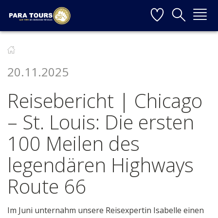
Startseite
Weiter zur Hauptnavigation
Weiter zum Inhalt
Weiter zur Kontaktseite
▼
20.11.2025
▼
Reisebericht | Chicago
▼
– St. Louis: Die ersten
▼
100 Meilen des
legendären Highways
▼
Route 66
Im Juni unternahm unsere Reisexpertin Isabelle einen