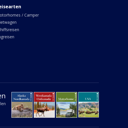
eisearten
otorhomes / Camper
ietwagen
hiffsreisen
ugreisen
en
llen