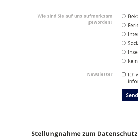
Wie sind Sie auf uns aufmerksam
Bek
geworden?
Fer
Inte
Soci
Inse
kei
Newsletter
Ich
info
Send
Stellungnahme zum Datenschutz