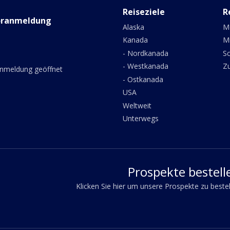
Reiseziele
R
oranmeldung
Alaska
M
Kanada
M
- Nordkanada
Sc
- Westkanada
Z
anmeldung geöffnet
- Ostkanada
USA
Weltweit
Unterwegs
Prospekte bestell
Klicken Sie hier um unsere Prospekte zu beste