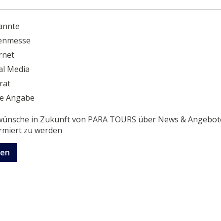
annte
ienmesse
rnet
al Media
rat
ne Angabe
 wünsche in Zukunft von PARA TOURS über News & Angebot
rmiert zu werden
en