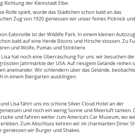
g Richtung der Kleinstadt Elbe.
se Rolle spielt, wurde das Städtchen schon bald an das
schen Zug von 1920 geniessen wir unser feines Picknick un
 Eatonville ist der Wildlife Park. In einem kleinen Autozu
chon bald auf eine Herde Bisons und Hirsche stossen. Zu Fu
ären und Wölfe, Pumas und Stinktiere.
 Lisa hat noch eine Überraschung für uns: wir besuchen die
grössten Jahrmärkte der USA. Auf riesigem Gelände reihen s
en aneinander. Wir schlendern über das Gelände, beobacht
h in einem Biergarten ausklingen.
und Lisa fährt uns ins schöne Silver Cloud Hotel an der
k geniessen und noch ein wenig Sonne und Meerluft tanken.
 Brücke und fahren weiter zum America’s Car Museum, wo wi
s erleben. Zum Abschluss kehren wir im charmanten Diner S
e geniessen wir Burger und Shakes.