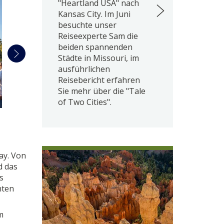
"Heartland USA" nach
Kansas City. Im Juni
besuchte unser
Reiseexperte Sam die
beiden spannenden
Städte in Missouri, im
ausführlichen
Reisebericht erfahren
Sie mehr über die "Tale
of Two Cities".
ay. Von
d das
s
nten
m