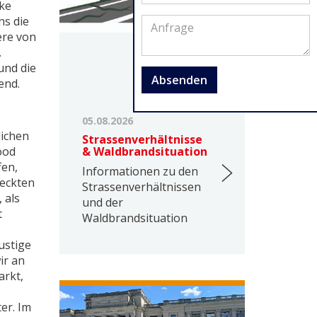
ike
ns die
ere von
.
und die
Absenden
end.
05.08.2026
lichen
Strassenverhältnisse
ood
& Waldbrandsituation
fen,
Informationen zu den
deckten
Strassenverhältnissen
 als
und der
t
Waldbrandsituation
ustige
ir an
arkt,
er. Im