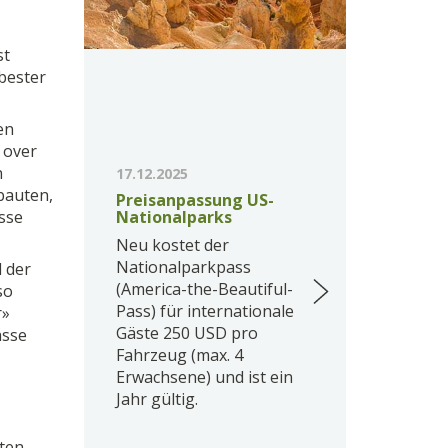
st
bester
en
 over
n
17.12.2025
bauten,
Preisanpassung US-
sse
Nationalparks
Neu kostet der
Nationalparkpass
 der
(America-the-Beautiful-
so
Pass) für internationale
r»
Gäste 250 USD pro
asse
Fahrzeug (max. 4
Erwachsene) und ist ein
Jahr gültig.
iten