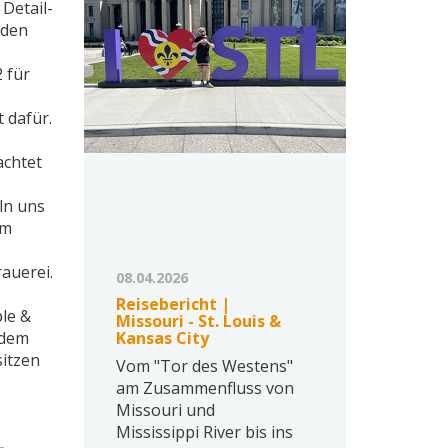
Detail-
nden
 für
 dafür.
achtet
ln uns
am
rauerei.
08.04.2026
.
Reisebericht |
ple &
Missouri - St. Louis &
 dem
Kansas City
sitzen
Vom "Tor des Westens"
am Zusammenfluss von
Missouri und
Mississippi River bis ins