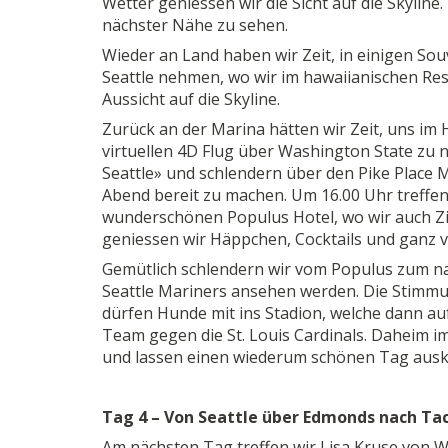
Wetter geniessen wir die Sicht auf die Skyline
nächster Nähe zu sehen.
Wieder an Land haben wir Zeit, in einigen Sou
Seattle nehmen, wo wir im hawaiianischen Res
Aussicht auf die Skyline.
Zurück an der Marina hätten wir Zeit, uns im 
virtuellen 4D Flug über Washington State zu 
Seattle» und schlendern über den Pike Place 
Abend bereit zu machen. Um 16.00 Uhr treffen
wunderschönen Populus Hotel, wo wir auch Zi
geniessen wir Häppchen, Cocktails und ganz v
Gemütlich schlendern wir vom Populus zum nah
Seattle Mariners ansehen werden. Die Stimmung
dürfen Hunde mit ins Stadion, welche dann au
Team gegen die St. Louis Cardinals. Daheim 
und lassen einen wiederum schönen Tag ausk
Tag 4 – Von Seattle über Edmonds nach T
Am nächsten Tag treffen wir Lisa Kruse von 