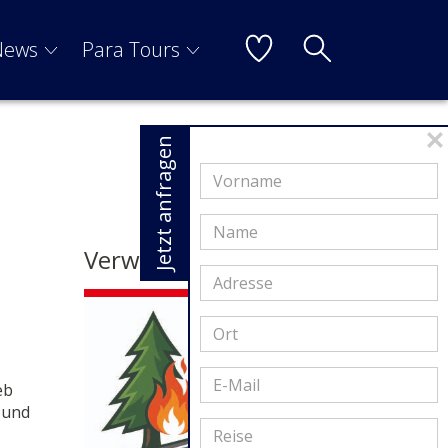
News
Para Tours
Jetzt anfragen
Verwandte Artikel
eb
 und