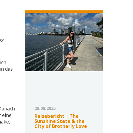
d
g
ss
ich
en das
 Danach
28.08.2025
r eine
Reisebericht | The
Sunshine State & the
hake,
City of Brotherly Love