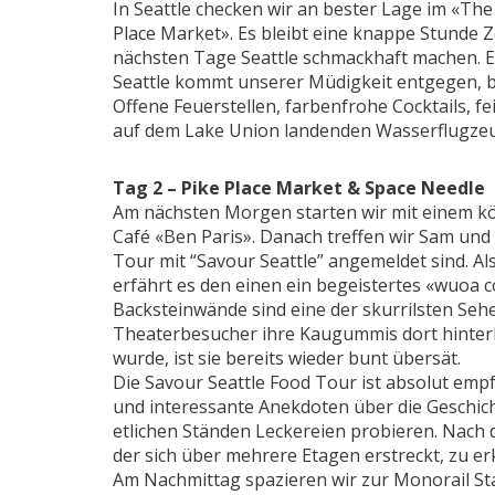
In Seattle checken wir an bester Lage im «The 
Place Market». Es bleibt eine knappe Stunde Zei
nächsten Tage Seattle schmackhaft machen. E
Seattle kommt unserer Müdigkeit entgegen, b
Offene Feuerstellen, farbenfrohe Cocktails, f
auf dem Lake Union landenden Wasserflugzeu
Tag 2 – Pike Place Market & Space Needle
Am nächsten Morgen starten wir mit einem kös
Café «Ben Paris». Danach treffen wir Sam und
Tour mit “Savour Seattle” angemeldet sind. Al
erfährt es den einen ein begeistertes «wuoa 
Backsteinwände sind eine der skurrilsten Sehe
Theaterbesucher ihre Kaugummis dort hinterl
wurde, ist sie bereits wieder bunt übersät.
Die Savour Seattle Food Tour ist absolut empf
und interessante Anekdoten über die Geschich
etlichen Ständen Leckereien probieren. Nach d
der sich über mehrere Etagen erstreckt, zu e
Am Nachmittag spazieren wir zur Monorail Sta