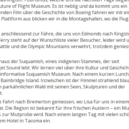
uture of Flight Museum. Es ist neblig und da kommt uns ein
en Film über die Geschichte von Boeing fahren wir mit e
Plattform aus blicken wir in die Montagehallen, wo die Flu
 anschliessend zur Fähre, die uns von Edmonds nach Kings
erry steht auf der Wunschliste vieler Besucher, leider wird 
eattle und die Olympic Mountains verwehrt, trotzdem genies
haus der Suquamish, eines indigenen Stammes, der seit
 Sound lebt. Wir lernen viel über ihre Kultur und Geschich
as informative Suquamish Museum. Nach einem kurzen Lunch
f Bainbridge Island. Inzwischen ist der Himmel strahlend bla
n parkähnlichen Wald mit seinen Seen, Skulpturen und der
t.
ie Fahrt nach Bremerton geniessen, wo Lisa für uns in einem
t. Die Region ist bekannt für ihre frischen Austern – ein M
ns zur Mutprobe wird. Nach einem langen Tag mit vielen sch
em Hotel in Tacoma ein.