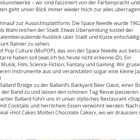
skunstwerke – wir sind fasziniert von der Farbenpracht und 
ten geht unser Blick immer wieder hoch zur alles überrage
inauf zur Aussichtsplattform. Die Space Needle wurde 1962
r als Wahrzeichen der Stadt. Etwas Überwindung kostet der
 atemberaubende Ausblick über Stadt und Küste entschädigt
ount Rainier zu sehen.
 Pop Culture (MoPOP), das von der Space Needle aus betr
rre haben soll (was ich bis heute nicht erkenne 😉). Ein
Musik, Film, Science-Fiction, Fantasy und Gaming. Wir gruse
ieren Instrumente aus und veranstalten sogar eine kleine J
!
Ballard Bridge zu der Ballard’s Backyard Beer Oasis, einer B
en der Band zu und lassen den schönen Tag Revue passieren
tier Ballard führt uns in unser stylisches Restaurant «Sta
 mit Cocktails und herrlichem Essen verwöhnt werden. Nach
okal «Hot Cakes Molten Chocolate Caker», wo wir draussen 