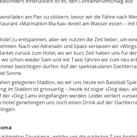
. Besonders eindrücklich ist es, den Containerumschlag aus
venirläden am Pier zu stöbern, bevor wir die Fähre nach We
taurant «Marination Ma Kai» direkt am Wasser essen – mit 
Hotel zu entspannen, aber wir nutzen die Zeit lieber, um ein
nehmen. Nach viel Adrenalin und Spass verlassen wir «Wings
Market zurück zum Hotel, wo wir kurz Zeit haben uns für de
 wir schon wieder Sam und mit Taxis fahren wir zum neu er
mmer besichtigen dürfen. Auf der spektakulären Dachterra
iel Sonne.
en gelegenen Stadion, wo wir uns heute ein Baseball Spiel
 im Stadion ist grossartig – heute ist sogar «Dog day», al
f der «Dog Cam» eingefangen werden. Leider verliert «unse
im Hotel genehmigen uns noch einen Drink auf der Dachterr
lingen.
acoma
Washington Tourismus, welche uns die nächsten Tage begle