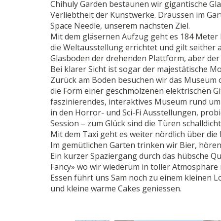
Chihuly Garden bestaunen wir gigantische Gla
Verliebtheit der Kunstwerke. Draussen im Gar
Space Needle, unserem nächsten Ziel.
Mit dem gläsernen Aufzug geht es 184 Meter h
die Weltausstellung errichtet und gilt seithe
Glasboden der drehenden Plattform, aber der
Bei klarer Sicht ist sogar der majestätische M
Zurück am Boden besuchen wir das Museum of
die Form einer geschmolzenen elektrischen Gita
faszinierendes, interaktives Museum rund um 
in den Horror- und Sci-Fi Ausstellungen, prob
Session – zum Glück sind die Türen schalldicht
Mit dem Taxi geht es weiter nördlich über die 
Im gemütlichen Garten trinken wir Bier, hör
Ein kurzer Spaziergang durch das hübsche Quar
Fancy» wo wir wiederum in toller Atmosphäre
Essen führt uns Sam noch zu einem kleinen L
und kleine warme Cakes geniessen.