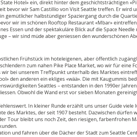
State Hotel» ein, direkt hinter dem geschichtsträchtigen «P
t bevor wir Sam Castillio von Visit Seattle treffen. Er wird u
in gemütlicher halbstündiger Spaziergang durch die Quarti
evor wir im schönen Rooftop Restaurant «Mbar» eintreffen
eines Essen und der spektakuläre Blick auf die Space Needle 
ge – wir sind müde aber geniessen den wunderschönen Ab
tlichen Frühstück im hoteleigenen, aber öffentlich zugäng
 schlendern zum nahen Pike Place Market, wo wir für eine F
s wir bei unserem Treffpunkt unterhalb des Marktes eintref
cool» den anderen ein ekliges «wää». Die mit Kaugummis be
nswürdigkeiten Seattles – entstanden in den 1990er Jahren,
iessen. Obwohl die Wand erst vor sieben Monaten gereinig
ehlenswert. In kleiner Runde erzählt uns unser Guide viele l
te des Marktes, der seit 1907 besteht. Dazwischen dürfen w
er Tour bleibt uns noch Zeit, den riesigen, farbenfrohen M
rkunden.
tion und fahren über die Dächer der Stadt zum Seattle Cent