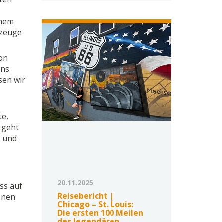
inem
gzeuge
ton
uns
sen wir
te,
 geht
u und
20.11.2025
uss auf
Reisebericht |
önen
Chicago – St. Louis:
Die ersten 100 Meilen
des legendären